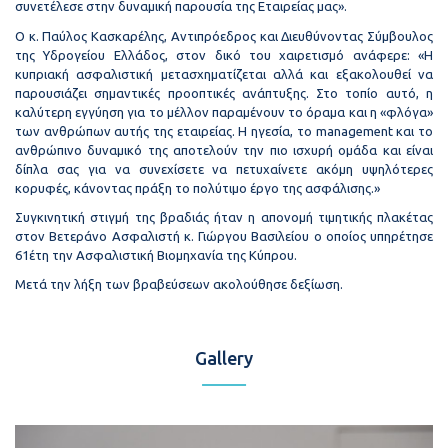
συνετέλεσε στην δυναμική παρουσία της Εταιρείας μας».
Ο κ. Παύλος Κασκαρέλης, Αντιπρόεδρος και Διευθύνοντας Σύμβουλος
της Υδρογείου Ελλάδος, στον δικό του χαιρετισμό ανάφερε: «Η
κυπριακή ασφαλιστική μετασχηματίζεται αλλά και εξακολουθεί να
παρουσιάζει σημαντικές προοπτικές ανάπτυξης. Στο τοπίο αυτό, η
καλύτερη εγγύηση για το μέλλον παραμένουν το όραμα και η «φλόγα»
των ανθρώπων αυτής της εταιρείας. Η ηγεσία, το management και το
ανθρώπινο δυναμικό της αποτελούν την πιο ισχυρή ομάδα και είναι
δίπλα σας για να συνεχίσετε να πετυχαίνετε ακόμη υψηλότερες
κορυφές, κάνοντας πράξη το πολύτιμο έργο της ασφάλισης.»
Συγκινητική στιγμή της βραδιάς ήταν η απονομή τιμητικής πλακέτας
στον Βετεράνο Ασφαλιστή κ. Γιώργου Βασιλείου ο οποίος υπηρέτησε
61έτη την Ασφαλιστική Βιομηχανία της Κύπρου.
Μετά την λήξη των βραβεύσεων ακολούθησε δεξίωση.
Gallery