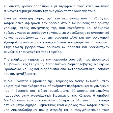
20 συνεχή χρόνια βραβεύουμε με περηφάνια τους καταξιωμένους
συνεργάτες μας με σκοπό την αναγνώριση της δουλειάς τους.
Είναι με ιδιαίτερη χαρά, τιμή και περηφάνια που η Υδρόγειος
Ασφαλιστική αφιέρωσε την βραδιά στους Ανθρώπους της πρώτης
γραμμής, στους συνεργάτες της, που εργάζονται και ολόχρονα
τρέχουν για να μεταφέρουν το νόημα της Ασφάλειας στο αγοραστικό
κοινό, προσφέροντας του την σιγουριά αλλά και την οικονομική
εξασφάλιση από αναπάντεχους κινδύνους που μπορεί να προκύψουν.
Στην τελετή βραβεύσεων δόθηκαν 62 βραβεία και βραβεύτηκαν
συνολικά 37 συνεργάτες της Εταιρείας.
Την εκδήλωση τίμησαν με την παρουσία τους μέλη του Διοικητικού
Συμβουλίου της Εταιρείας, Ασφαλιστικοί Διαμεσολαβητές, Διοικητικό
Προσωπικό καθώς και εκπρόσωποι από Αντασφαλιστικές Εταιρείες
που συνεργαζόμαστε.
Ο Διευθύνοντας Σύμβουλος της Εταιρείας Δρ. Νάκης Αντωνίου στον
χαιρετισμό του ανάφερε: «Αισθανόμαστε περήφανοι και συγκινημένοι
που η Εταιρεία μας φέτος συμπληρώνει 20 χρόνια επιτυχημένης
παρουσίας στην Ασφαλιστική Βιομηχανία της Κύπρου. Η ομαδική
δουλειά όλων των συντελεστών οδήγησε σε όλα αυτά που έχουμε
πετύχει μέχρι σήμερα. Σημαντικός είναι ο ρόλος των Ασφαλιστικών
μας Διαμεσολαβητών που η στήριξη και ο επαγγελματισμός τους