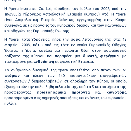
Η Ypera Insurance Co. Ltd, ιδρύθηκε τον Ιούλιο του 2002, υπό την
επωνυμία Υδρόγειος Ασφαλιστική Εταιρεία (Κύπρου) Λτδ. Η Ypera,
είναι Ασφαλιστική Εταιρεία δεόντως εγγεγραμμένη στην Κύπρο
σύμφωνα με τις πρόνοιες του κυπριακού δικαίου και των κανονισμών
και οδηγιών της Ευρωπαϊκής Ένωσης.
Η Ypera, τότε Υδρόγειος, πήρε την άδεια λειτουργίας της, στις 12
Μαρτίου 2003, κάτω από τις τότε εν ισχύει Ευρωπαϊκές Οδηγίες.
Έκτοτε, η Ypera, κατέχει μία περίοπτη θέση στον ασφαλιστικό
ορίζοντα της Κύπρου και παραμένει μια
δυνατή, φερέγγυα
, μα
ταυτόχρονα μια
ανθρώπινη
ασφαλιστική Εταιρεία.
Το ανθρώπινο δυναμικό της Ypera αποτελείται από πέραν των
65
ατόμων
και πλέον των 140 προσοντούχων επαγγελματιών
συνεργατών / διαμεσολαβητών, σε ολόκληρη την Κύπρο, οι οποίοι
εξυπηρετούν την πολυπληθή πελατεία της, από τα 5 καταστήματα της,
προσφέροντας
πρωτοποριακά προϊόντα
και
καινοτόμα
προσαρμοσμένα στις σημερινές απαιτήσεις και ανάγκες του ευρωπαίου
πολίτη.