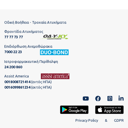
Οδική Βοήθεια - Τροχαία Ατυχήματα
Φροντίδα Ατυχήματος
77 77 73 77
Επιδιόρθωση Ανεμοθώρακα
7000 22 23
Ιατροφαρμακευτική Περίθαλψη
24 200 860
Assist America
0018008721414
(εντός ΗΠΑ)
0016099861234
(εκτός ΗΠΑ)
Privacy Policy
&
GDPR