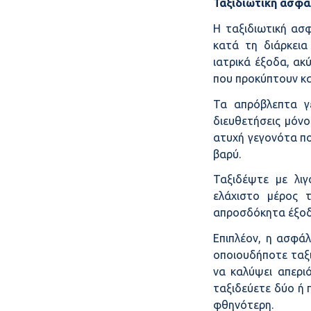
Ταξιδιωτική ασφά
Η ταξιδιωτική ασ
κατά τη διάρκεια
ιατρικά έξοδα, ακ
που προκύπτουν κα
Τα απρόβλεπτα γε
διευθετήσεις μόνο
ατυχή γεγονότα πο
βαρύ.
Ταξιδέψτε με λιγ
ελάχιστο μέρος 
απροσδόκητα έξοδ
Επιπλέον, η ασφάλ
οποιουδήποτε ταξι
να καλύψει απερι
ταξιδεύετε δύο ή 
φθηνότερη.