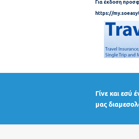
Για έκδοση προσφ
https://my.soeasy
Γίνε και εσύ 
μας διαμεσολ