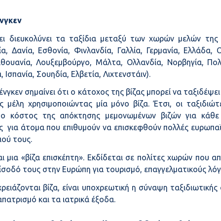
ένγκεν
χει διευκολύνει τα ταξίδια μεταξύ των χωρών μελών της 
α, Δανία, Εσθονία, Φινλανδία, Γαλλία, Γερμανία, Ελλάδα, Ο
Λιθουανία, Λουξεμβούργο, Μάλτα, Ολλανδία, Νορβηγία, Πο
, Ισπανία, Σουηδία, Ελβετία, Λιχτενστάιν).
Σένγκεν σημαίνει ότι ο κάτοχος της βίζας μπορεί να ταξιδέψε
ες μέλη χρησιμοποιώντας μία μόνο βίζα. Έτσι, οι ταξιδιώ
το κόστος της απόκτησης μεμονωμένων βιζών για κάθε 
ς για άτομα που επιθυμούν να επισκεφθούν πολλές ευρωπα
ιού τους.
αι μια «βίζα επισκέπτη». Εκδίδεται σε πολίτες χωρών που α
είσοδό τους στην Ευρώπη για τουρισμό, επαγγελματικούς λόγ
χρειάζονται βίζα, είναι υποχρεωτική η σύναψη ταξιδιωτικής
απατρισμό και τα
ιατρικά έξοδα
.